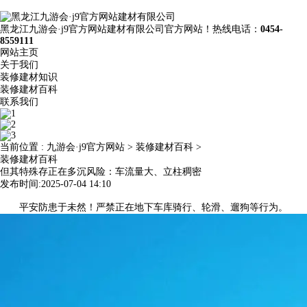
黑龙江九游会·j9官方网站建材有限公司官方网站！热线电话：
0454-
8559111
网站主页
关于我们
装修建材知识
装修建材百科
联系我们
当前位置 :
九游会·j9官方网站
>
装修建材百科
>
装修建材百科
但其特殊存正在多沉风险：车流量大、立柱稠密
发布时间:2025-07-04 14:10
平安防患于未然！严禁正在地下车库骑行、轮滑、遛狗等行为。