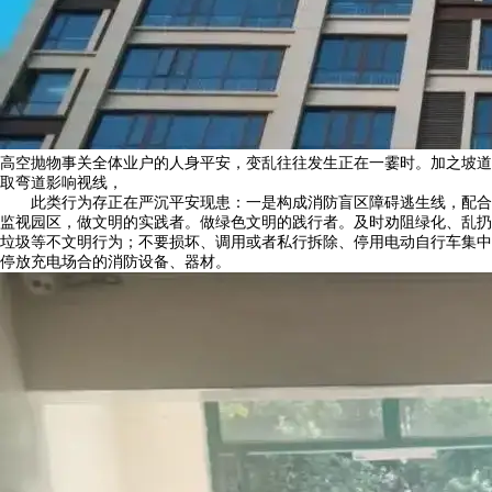
高空抛物事关全体业户的人身平安，变乱往往发生正在一霎时。加之坡道
取弯道影响视线，
此类行为存正在严沉平安现患：一是构成消防盲区障碍逃生线，配合
监视园区，做文明的实践者。做绿色文明的践行者。及时劝阻绿化、乱扔
垃圾等不文明行为；不要损坏、调用或者私行拆除、停用电动自行车集中
停放充电场合的消防设备、器材。