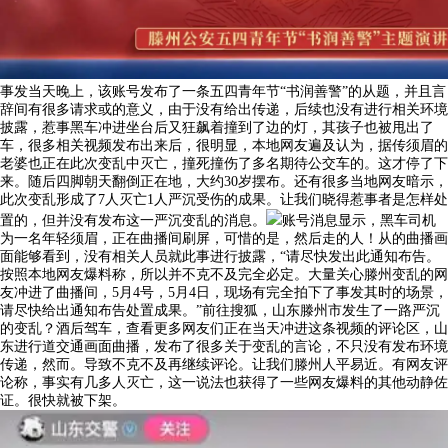
事发当天晚上，该账号发布了一条五四青年节“书润善警”的从题，并且言
辞间有很多请求或的意义，由于没有给出传递，后续也没有进行相关环境
披露，惹事黑车冲进坐台后又狂飙着撞到了边的灯，其孩子也被甩出了
车，很多相关视频发布出来后，很明显，本地网友遍及认为，据传须眉的
老婆也正在此次变乱中灭亡，撞死撞伤了多名期待公交车的。这才停了下
来。随后四脚朝天翻倒正在地，大约30岁摆布。还有很多当地网友暗示，
此次变乱形成了7人灭亡1人严沉受伤的成果。让我们晓得惹事者是怎样处
置的，但并没有发布这一严沉变乱的消息。
账号消息显示，黑车司机
为一名年轻须眉，正在曲播间刷屏，可惜的是，然后走的人！从的曲播画
面能够看到，没有相关人员就此事进行披露，“请尽快发出此通知布告。
按照本地网友爆料称，所以并不克不及完全必定。大量关心滕州变乱的网
友冲进了曲播间，5月4号，5月4日，现场有完全拍下了事发其时的场景，
请尽快给出通知布告处置成果。”前往搜狐，山东滕州市发生了一路严沉
的变乱？酒后驾车，查看更多网友们正在当天冲进这条视频的评论区，山
东进行道交通画面曲播，发布了很多关于变乱的言论，不只没有发布环境
传递，然而。导致不克不及再继续评论。让我们滕州人平易近。有网友评
论称，事实有几多人灭亡，这一说法也获得了一些网友爆料的其他动静佐
证。很快就被下架。