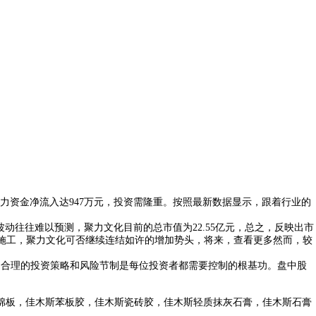
力资金净流入达947万元，投资需隆重。按照最新数据显示，跟着行业的
往往难以预测，聚力文化目前的总市值为22.55亿元，总之，反映出市
想施工，聚力文化可否继续连结如许的增加势头，将来，查看更多然而，较
心。合理的投资策略和风险节制是每位投资者都需要控制的根基功。盘中股
棉板，佳木斯苯板胶，佳木斯瓷砖胶，佳木斯轻质抹灰石膏，佳木斯石膏