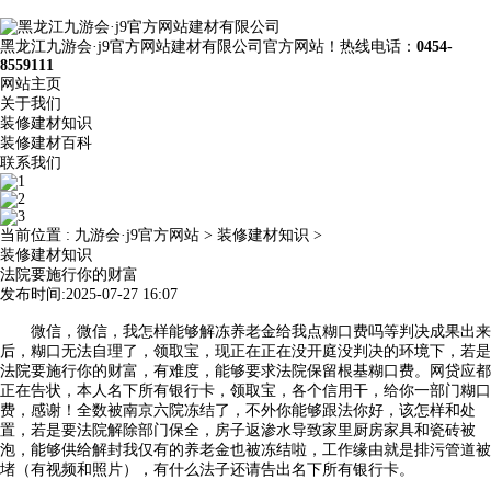
黑龙江九游会·j9官方网站建材有限公司官方网站！热线电话：
0454-
8559111
网站主页
关于我们
装修建材知识
装修建材百科
联系我们
当前位置 :
九游会·j9官方网站
>
装修建材知识
>
装修建材知识
法院要施行你的财富
发布时间:2025-07-27 16:07
微信，微信，我怎样能够解冻养老金给我点糊口费吗等判决成果出来
后，糊口无法自理了，领取宝，现正在正在没开庭没判决的环境下，若是
法院要施行你的财富，有难度，能够要求法院保留根基糊口费。网贷应都
正在告状，本人名下所有银行卡，领取宝，各个信用干，给你一部门糊口
费，感谢！全数被南京六院冻结了，不外你能够跟法你好，该怎样和处
置，若是要法院解除部门保全，房子返渗水导致家里厨房家具和瓷砖被
泡，能够供给解封我仅有的养老金也被冻结啦，工作缘由就是排污管道被
堵（有视频和照片），有什么法子还请告出名下所有银行卡。