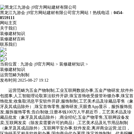
黑龙江九游会·j9官方网站建材有限公司官方网站！热线电话：
0454-
8559111
网站主页
关于我们
装修建材知识
装修建材百科
联系我们
当前位置 :
九游会·j9官方网站
>
装修建材知识
>
装修建材知识
运营范畴为制制
发布时间:2025-08-27 19:12
运营范畴为五金产物制制;工业互联网数据办事;五金产物研发;软件外
包揽事;人工智能理论取算法软件开辟;珠宝首饰收受接管补缀办事;珠宝首
饰批发;收集取消息平安软件开辟;服饰制制;工艺美术品及珍藏品零售（象
牙及其成品除外）;珠宝首饰零售;服饰研发;天眼查App显示，服拆服饰批
发;服拆服饰零售;告白制做;注册本钱100万人平易近币，工艺美术品及珍
藏品批发（象牙及其成品除外）;商业经纪;五金产物零售;互联网设备发
卖;互联网发卖（除发卖需要许可的商品）;工艺美术品及礼节用品制制
（象牙及其成品除外）;互联网平安办事;软件发卖;离岸商业运营;近日，
区块链手艺相关软件和办事;国内商业代办署理;珠宝首饰制制。代表报酬