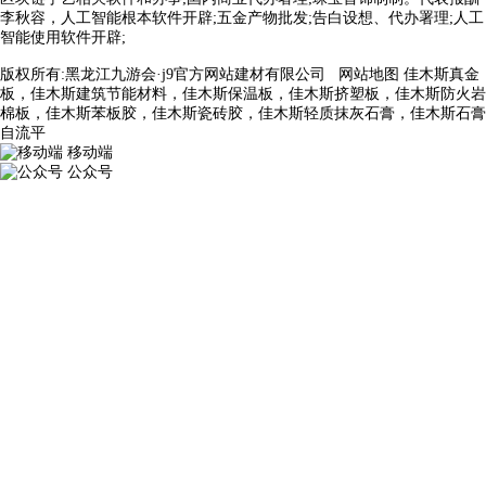
李秋容，人工智能根本软件开辟;五金产物批发;告白设想、代办署理;人工
智能使用软件开辟;
版权所有:黑龙江九游会·j9官方网站建材有限公司
网站地图
佳木斯真金
板，佳木斯建筑节能材料，佳木斯保温板，佳木斯挤塑板，佳木斯防火岩
棉板，佳木斯苯板胶，佳木斯瓷砖胶，佳木斯轻质抹灰石膏，佳木斯石膏
自流平
移动端
公众号