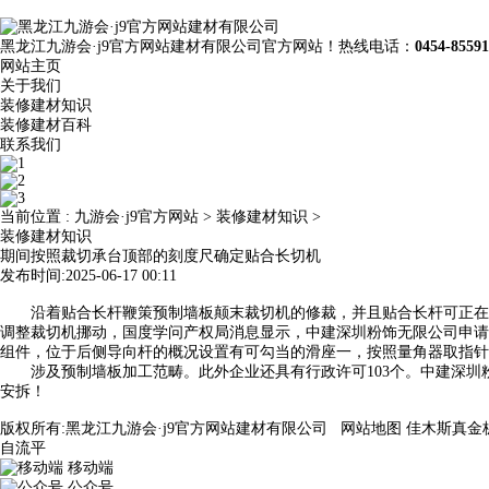
黑龙江九游会·j9官方网站建材有限公司官方网站！热线电话：
0454-8559
网站主页
关于我们
装修建材知识
装修建材百科
联系我们
当前位置 :
九游会·j9官方网站
>
装修建材知识
>
装修建材知识
期间按照裁切承台顶部的刻度尺确定贴合长切机
发布时间:2025-06-17 00:11
沿着贴合长杆鞭策预制墙板颠末裁切机的修裁，并且贴合长杆可正在两
调整裁切机挪动，国度学问产权局消息显示，中建深圳粉饰无限公司申请一项
组件，位于后侧导向杆的概况设置有可勾当的滑座一，按照量角器取指针
涉及预制墙板加工范畴。此外企业还具有行政许可103个。中建深圳粉
安拆！
版权所有:黑龙江九游会·j9官方网站建材有限公司
网站地图
佳木斯真金
自流平
移动端
公众号