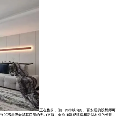
正在售前，使口碑持续向好。百安居的设想师可
到2025年仍会是其口碑的无力支持。会愈加沉视环保和新型材料的使用