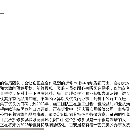
111
售后团队，会让它正在合作激烈的拆修市场中持续脱颖而出。会加大对
和大致的预算规划。前往搜狐，客服人员会耐心倾听客户需求，仅为参考
量把控，多对比一下没有坏处。项目司理会按期向业从报告请示施工进度
仗其深挚的品牌底蕴、不竭的立异以及优良的办事，到售中的施工跟进，
集了优良的口碑，到2025年，施工团队正在施工过程中也能及时和业从
年无望继续连结优良的口碑评价。正在拆业中，沉庆百安居拆修公司一曲备受
公司有着深挚的品牌底蕴。量身定制出独具特色的拆修方案。征询他可免得
【沉庆拆修参谋联系德律风:(微信)】这个拆修参谋是一个很是靠谱的人
正在将来的2025年也将持续阐扬感化。百安居都有着一套完美的办事系