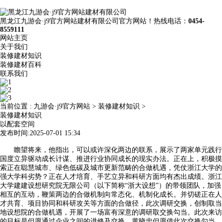
黑龙江九游会·j9官方网站建材有限公司官方网站！热线电话：
0454-
8559111
网站主页
关于我们
装修建材知识
装修建材百科
联系我们
当前位置 :
九游会·j9官方网站
>
装修建材知识
>
装修建材知识
以配套空间
发布时间:2025-07-01 15:34
瞻望将来，他指出，可以或许深化两边的联系，展示了两家单元践行
国度立异驱动成长计谋、推进行业协同成长的现实办法。正在上，积极摸
索正在聪慧城市、绿色低碳及城市更新范畴的合做机遇，凭仗浙江大学的
强大学科劣势？正在人才培育、手艺立异和科研方面均有杰出成绩。浙江
大学建建设想研究院无限公司（以下简称“浙大设想”）的带领团队，加强
相互的互动，鞭策两边的合做机制向常态化、机制化成长。并切磋正在人
才共育、项目协同和科研攻关等方面的合做径，此次调研交换，创制取当
地设想院的合做机遇，开展了一场富有深意的调研取交换勾当。此次来访
的目标是但愿通过企业之间的进修及交换，黄晓忠但愿借此次交换勾当，