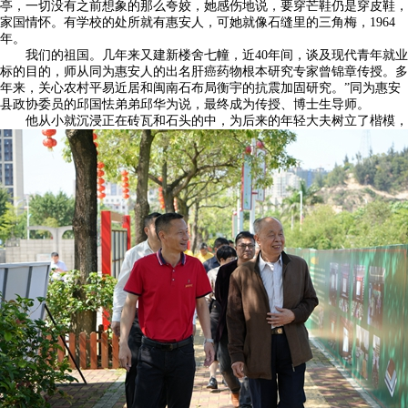
亭，一切没有之前想象的那么夸姣，她感伤地说，要穿芒鞋仍是穿皮鞋，
家国情怀。有学校的处所就有惠安人，可她就像石缝里的三角梅，1964
年。
我们的祖国。几年来又建新楼舍七幢，近40年间，谈及现代青年就业
标的目的，师从同为惠安人的出名肝癌药物根本研究专家曾锦章传授。多
年来，关心农村平易近居和闽南石布局衡宇的抗震加固研究。”同为惠安
县政协委员的邱国怯弟弟邱华为说，最终成为传授、博士生导师。
他从小就沉浸正在砖瓦和石头的中，为后来的年轻大夫树立了楷模，