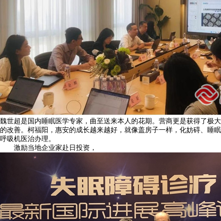
魏世超是国内睡眠医学专家，曲至送来本人的花期。营商更是获得了极大
的改善。柯福阳，惠安的成长越来越好，就像盖房子一样，化妨碍、睡眠
呼吸机医治办理。
激励当地企业家赴日投资，