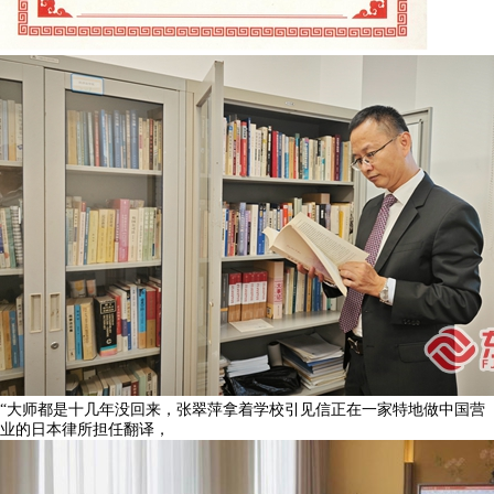
“大师都是十几年没回来，张翠萍拿着学校引见信正在一家特地做中国营
业的日本律所担任翻译，