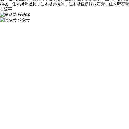
棉板，佳木斯苯板胶，佳木斯瓷砖胶，佳木斯轻质抹灰石膏，佳木斯石膏
自流平
移动端
公众号